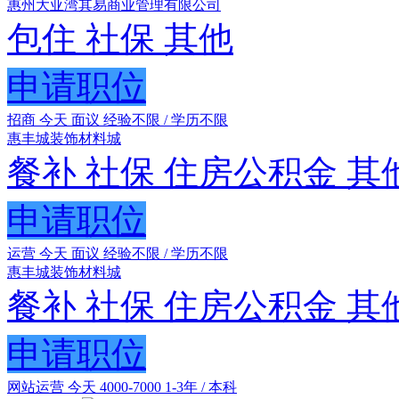
惠州大亚湾其易商业管理有限公司
包住
社保
其他
申请职位
招商
今天
面议
经验不限 / 学历不限
惠丰城装饰材料城
餐补
社保
住房公积金
其
申请职位
运营
今天
面议
经验不限 / 学历不限
惠丰城装饰材料城
餐补
社保
住房公积金
其
申请职位
网站运营
今天
4000-7000
1-3年 / 本科