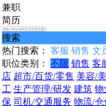
兼职
简历
搜索
热门搜索：
客服
销售
文
职位类别：
不限
销售
客
店
超市/百货/零售
美容/
工
生产管理/研发
建筑
物
保
司机/交通服务
物流/仓