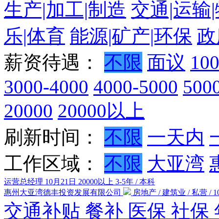
生产|加工|制造
交通|运输
乐|体育
能源|矿产|环保
政
薪资待遇：
不限
面议
10
3000-4000
4000-5000
500
20000
20000以上
刷新时间：
不限
一天内
工作区域：
不限
大亚湾
运营总经理
10月21日
20000以上
3-5年 / 本科
惠州大亚湾德丰投资发展有限公司
房地产 / 建筑业 / 私营 / 10
交通补贴
餐补
医保
社保