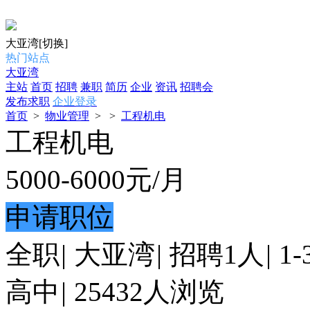
大亚湾
[切换]
热门站点
大亚湾
主站
首页
招聘
兼职
简历
企业
资讯
招聘会
发布求职
企业登录
首页
>
物业管理
>
>
工程机电
工程机电
5000-6000
元/月
申请职位
全职
|
大亚湾
|
招聘1人
|
1
高中
|
25432人浏览