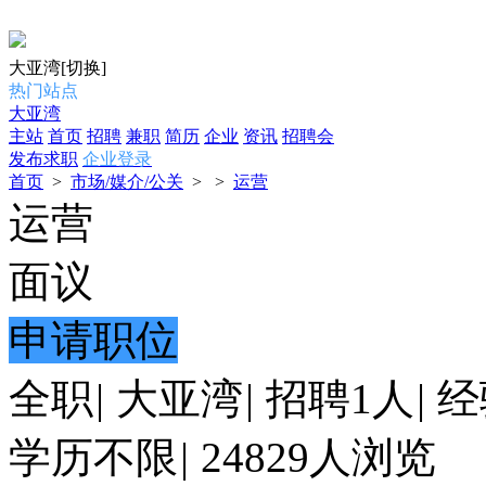
大亚湾
[切换]
热门站点
大亚湾
主站
首页
招聘
兼职
简历
企业
资讯
招聘会
发布求职
企业登录
首页
>
市场/媒介/公关
>
>
运营
运营
面议
申请职位
全职
|
大亚湾
|
招聘1人
|
经
学历不限
|
24829人浏览