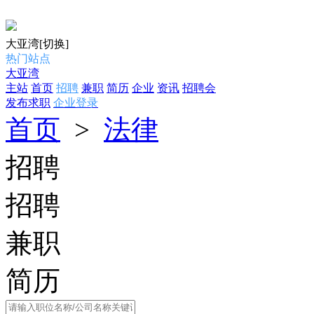
大亚湾
[切换]
热门站点
大亚湾
主站
首页
招聘
兼职
简历
企业
资讯
招聘会
发布求职
企业登录
首页
>
法律
招聘
招聘
兼职
简历