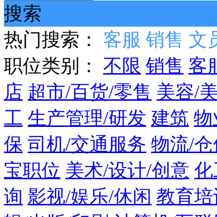
搜索
热门搜索：
客服
销售
文
职位类别：
不限
销售
客
店
超市/百货/零售
美容/
工
生产管理/研发
建筑
物
保
司机/交通服务
物流/仓
宝职位
美术/设计/创意
化
询
影视/娱乐/休闲
教育培