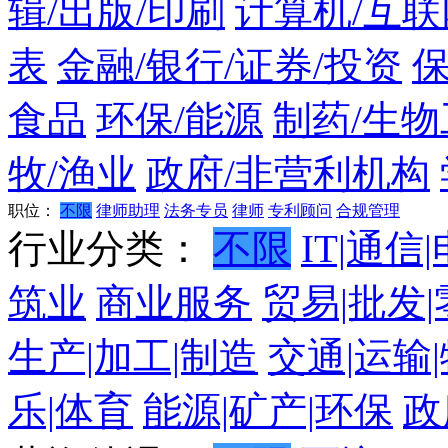
辑/出版/印刷
计算机/互联
表
金融/银行/证券/投资
食品
环保/能源
制药/生物
牧/渔业
政府/非营利机构
职位：
不限
律师助理
法务专员
律师
专利顾问
合规管理
行业分类：
不限
IT|通信
筑业
商业服务
贸易|批发
生产|加工|制造
交通|运输
乐|体育
能源|矿产|环保
政