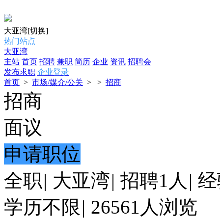
大亚湾
[切换]
热门站点
大亚湾
主站
首页
招聘
兼职
简历
企业
资讯
招聘会
发布求职
企业登录
首页
>
市场/媒介/公关
>
>
招商
招商
面议
申请职位
全职
|
大亚湾
|
招聘1人
|
经
学历不限
|
26561人浏览