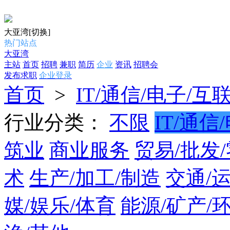
大亚湾
[切换]
热门站点
大亚湾
主站
首页
招聘
兼职
简历
企业
资讯
招聘会
发布求职
企业登录
首页
>
IT/通信/电子/互
行业分类：
不限
IT/通信
筑业
商业服务
贸易/批发
术
生产/加工/制造
交通/
媒/娱乐/体育
能源/矿产/