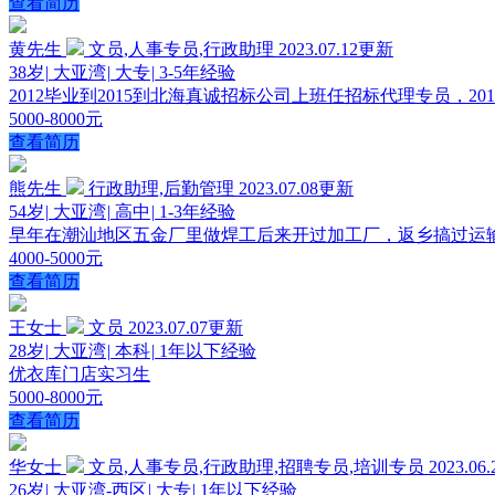
查看简历
黄先生
文员,人事专员,行政助理
2023.07.12更新
38岁
|
大亚湾
|
大专
|
3-5年经验
2012毕业到2015到北海真诚招标公司上班任招标代理专员，
5000-8000元
查看简历
熊先生
行政助理,后勤管理
2023.07.08更新
54岁
|
大亚湾
|
高中
|
1-3年经验
早年在潮汕地区五金厂里做焊工后来开过加工厂，返乡搞过运
4000-5000元
查看简历
王女士
文员
2023.07.07更新
28岁
|
大亚湾
|
本科
|
1年以下经验
优衣库门店实习生
5000-8000元
查看简历
华女士
文员,人事专员,行政助理,招聘专员,培训专员
2023.0
26岁
|
大亚湾-西区
|
大专
|
1年以下经验