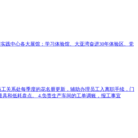
新时代文明实践中心各大展馆：学习体验馆、大亚湾奋进30年体验区、党
合员工关系处每季度的花名册更新，辅助办理员工入离职手续，门
具和低耗盘点。 4.负责生产车间的工单调账，报工事宜