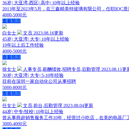
36岁
|
大亚湾-西区
|
高中
|
10年以上经验
2013年至2023年5月，在三鑫精美特玻璃有限公司，任职IQC
4000-5000元
查看简历
白女士
文员
2023.08.16更新
45岁
|
大亚湾
|
大专
|
10年以上经验
10年以上后工作经验
4000-5000元
查看简历
徐女士
人事专员,薪酬绩效,招聘专员,后勤管理
2023.08.11更
30岁
|
大亚湾
|
大专
|
5-10年经验
目前在深圳一家自动化公司从事招聘
5000-8000元
查看简历
任女士
文员,前台,后勤管理
2023.08.04更新
44岁
|
中专/技校
|
10年以上经验
曾从事商超销售服务工作10年，经营过小吃店，在美的电器厂
3000-4000元