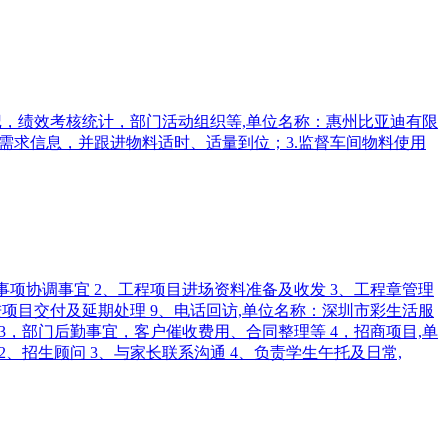
员出勤登记，绩效考核统计，部门活动组织等,单位名称：惠州比亚迪有限
.核对物料需求信息，并跟进物料适时、适量到位；3.监督车间物料使用
及项目事项协调事宜 2、工程项目进场资料准备及收发 3、工程章管理
跟进项目交付及延期处理 9、电话回访,单位名称：深圳市彩生活服
客户行程 3，部门后勤事宜，客户催收费用、合同整理等 4，招商项目,单
培训 2、招生顾问 3、与家长联系沟通 4、负责学生午托及日常,