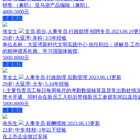
销售 （兼职） 亚马逊产品编辑（兼职）
4000-5000元
查看简历
张女士
文员,前台,人事专员,行政助理,招聘专员
2023.06.19
29岁
|
大亚湾
|
本科
|
3-5年经验
单位名称：大亚湾新时代文明实践中心,担任职位：讲解员,工作时间：
的精神谱系长廊、学习强国体验馆,
5000-8000元
查看简历
李女士
人事专员,行政助理,后勤管理
2023.06.13更新
29岁
|
大亚湾
|
大专
|
5-10年经验
1.主要负责员工每日每周每月的考勤数据核算及异常出勤处情
禁卡开通、同时会在新员工入职后带领新员工参观车间以及培训
5000-8000元
查看简历
余先生
人事专员,薪酬绩效
2023.06.13更新
22岁
|
中专/技校
|
1年以下经验
在上市企业做过安保