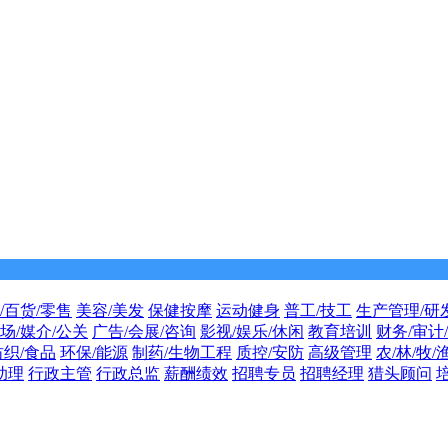
/百货/零售
美容/美发
保健按摩
运动健身
普工/技工
生产管理/研
场/媒介/公关
广告/会展/咨询
影视/娱乐/休闲
教育培训
财务/审计
纺织/食品
环保/能源
制药/生物工程
质控/安防
高级管理
农/林/牧/
助理
行政主管
行政总监
薪酬绩效
招聘专员
招聘经理
猎头顾问