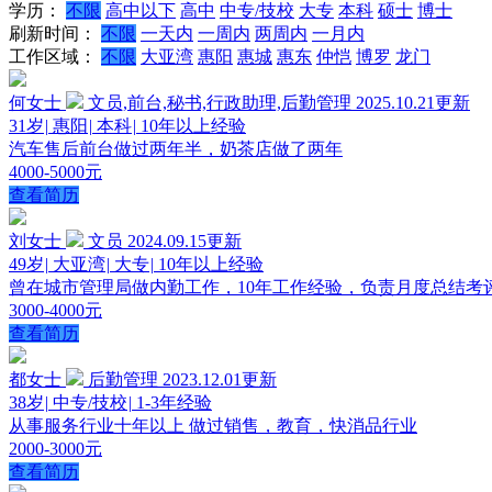
学历：
不限
高中以下
高中
中专/技校
大专
本科
硕士
博士
刷新时间：
不限
一天内
一周内
两周内
一月内
工作区域：
不限
大亚湾
惠阳
惠城
惠东
仲恺
博罗
龙门
何女士
文员,前台,秘书,行政助理,后勤管理
2025.10.21更新
31岁
|
惠阳
|
本科
|
10年以上经验
汽车售后前台做过两年半，奶茶店做了两年
4000-5000元
查看简历
刘女士
文员
2024.09.15更新
49岁
|
大亚湾
|
大专
|
10年以上经验
曾在城市管理局做内勤工作，10年工作经验，负责月度总结
3000-4000元
查看简历
都女士
后勤管理
2023.12.01更新
38岁
|
中专/技校
|
1-3年经验
从事服务行业十年以上 做过销售，教育，快消品行业
2000-3000元
查看简历