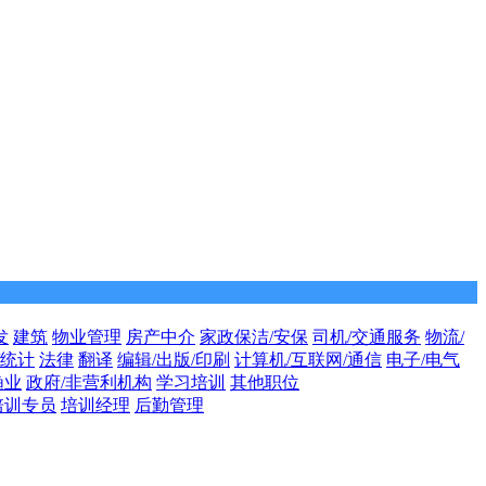
发
建筑
物业管理
房产中介
家政保洁/安保
司机/交通服务
物流/
/统计
法律
翻译
编辑/出版/印刷
计算机/互联网/通信
电子/电气
渔业
政府/非营利机构
学习培训
其他职位
培训专员
培训经理
后勤管理