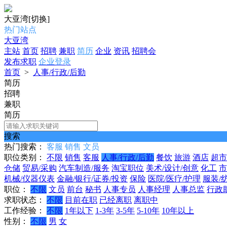
大亚湾
[切换]
热门站点
大亚湾
主站
首页
招聘
兼职
简历
企业
资讯
招聘会
发布求职
企业登录
首页
>
人事/行政/后勤
简历
招聘
兼职
简历
搜索
热门搜索：
客服
销售
文员
职位类别：
不限
销售
客服
人事/行政/后勤
餐饮
旅游
酒店
超市
仓储
贸易/采购
汽车制造/服务
淘宝职位
美术/设计/创意
化工
市
机械/仪器仪表
金融/银行/证券/投资
保险
医院/医疗/护理
服装/
职位：
不限
文员
前台
秘书
人事专员
人事经理
人事总监
行政
求职状态：
不限
目前在职
已经离职
离职中
工作经验：
不限
1年以下
1-3年
3-5年
5-10年
10年以上
性别：
不限
男
女