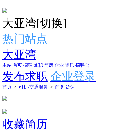
大亚湾
[切换]
热门站点
大亚湾
主站
首页
招聘
兼职
简历
企业
资讯
招聘会
发布求职
企业登录
首页
>
司机/交通服务
>
商务,货运
收藏简历