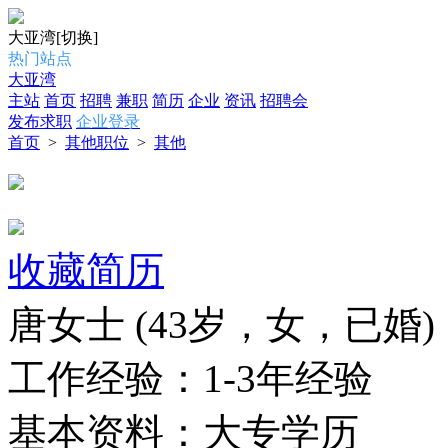
大亚湾
[切换]
热门站点
大亚湾
主站
首页
招聘
兼职
简历
企业
资讯
招聘会
发布求职
企业登录
首页
>
其他职位
>
其他
收藏简历
唐女士
(43岁，女，已婚)
工作经验：
1-3年经验
基本资料：
大专学历