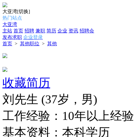
大亚湾
[切换]
热门站点
大亚湾
主站
首页
招聘
兼职
简历
企业
资讯
招聘会
发布求职
企业登录
首页
>
其他职位
>
其他
收藏简历
刘先生
(37岁，男)
工作经验：
10年以上经验
基本资料：
本科学历