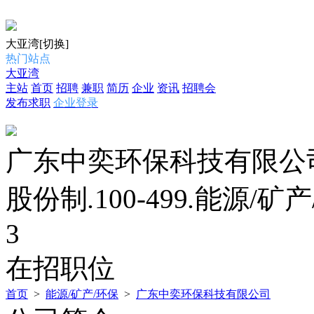
大亚湾
[切换]
热门站点
大亚湾
主站
首页
招聘
兼职
简历
企业
资讯
招聘会
发布求职
企业登录
广东中奕环保科技有限公
股份制
.
100-499
.
能源/矿产
3
在招职位
首页
>
能源/矿产/环保
>
广东中奕环保科技有限公司