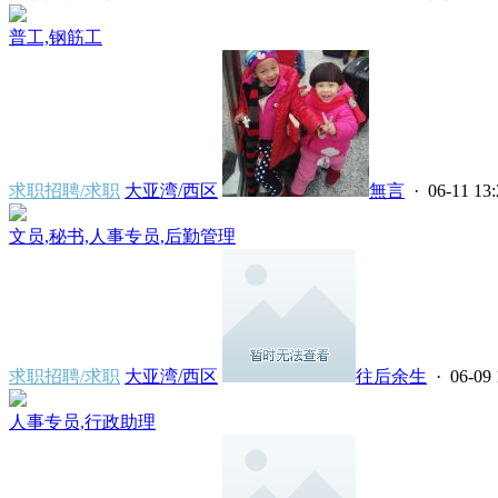
普工,钢筋工
求职招聘/求职
大亚湾/西区
無言
· 06-11 13:
文员,秘书,人事专员,后勤管理
求职招聘/求职
大亚湾/西区
往后余生
· 06-09 
人事专员,行政助理