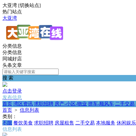
大亚湾
[
切换站点
]
热门站点
大亚湾
分类信息
分类信息
同城好店
头条文章
搜 索
点击登录
发布信息
首页
湾区资讯
求职招聘
房产-小区-物业
拼车-顺风车
二手交易
首页
>
信息列表
类别：
不限
餐饮美食
求职招聘
房屋租售
二手交易
本地服务
休闲娱乐
信息列表