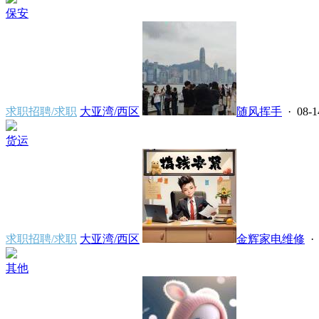
保安
求职招聘/求职
大亚湾/西区
随风挥手
· 08-1
货运
求职招聘/求职
大亚湾/西区
金辉家电维修
· 
其他