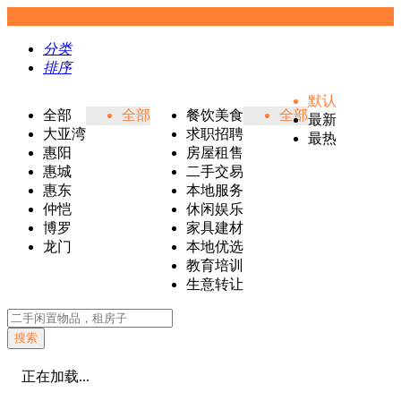
分类
排序
默认
全部
全部
餐饮美食
全部
最新
大亚湾
求职招聘
最热
惠阳
房屋租售
惠城
二手交易
惠东
本地服务
仲恺
休闲娱乐
博罗
家具建材
龙门
本地优选
教育培训
生意转让
搜索
正在加载...